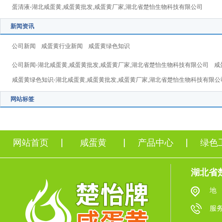
蛋清液-湖北咸蛋黄,咸蛋黄批发,咸蛋黄厂家,湖北省楚怡生物科技有限公司
新闻资讯
公司新闻
咸蛋黄行业新闻
咸蛋黄绿色知识
公司新闻-湖北咸蛋黄,咸蛋黄批发,咸蛋黄厂家,湖北省楚怡生物科技有限公司
咸
咸蛋黄绿色知识-湖北咸蛋黄,咸蛋黄批发,咸蛋黄厂家,湖北省楚怡生物科技有限公
网站标签
网站首页
咸蛋黄
产品中心
绿色
湖北省
地
服务