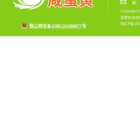
邮 
Copyrigh
省楚怡生物
鄂ICP备19
鄂公网安备42082202000077号