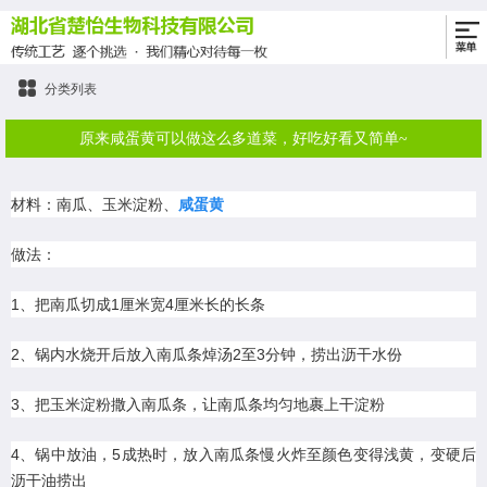
分类列表
原来咸蛋黄可以做这么多道菜，好吃好看又简单~
材料：南瓜、玉米淀粉、
咸蛋黄
做法：
1、把南瓜切成1厘米宽4厘米长的长条
2、锅内水烧开后放入南瓜条焯汤2至3分钟，捞出沥干水份
3、把玉米淀粉撒入南瓜条，让南瓜条均匀地裹上干淀粉
4、锅中放油，5成热时，放入南瓜条慢火炸至颜色变得浅黄，变硬后
沥干油捞出