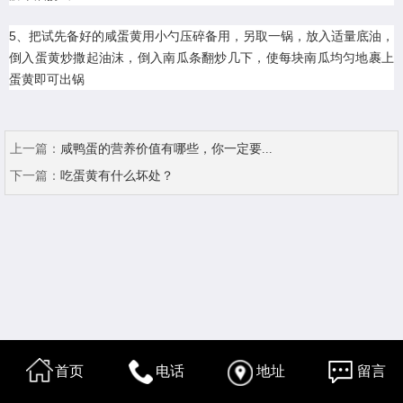
5、把试先备好的咸蛋黄用小勺压碎备用，另取一锅，放入适量底油，
倒入蛋黄炒撒起油沫，倒入南瓜条翻炒几下，使每块南瓜均匀地裹上
蛋黄即可出锅
上一篇：
咸鸭蛋的营养价值有哪些，你一定要...
下一篇：
吃蛋黄有什么坏处？
首页
电话
地址
留言