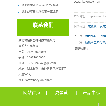
www.hbcysw.com.cn！
湖北咸蛋黄批发公司分享鸭蛋...
湖北咸蛋黄批发公司分享咸鸭...
本文网址：http://www.hbcy
联系我们
相关标签：
咸蛋黄厂家
,
咸
上一篇：
特色小吃----咸
湖北省楚怡生物科技有限公司
下一篇：
咸蛋清里面有少
联系人：邱经理
最近浏览：
电话：0724-8501086
手机：18671615056
邮箱：1277824042@qq.com
地址：湖北省荆门市沙洋县官垱镇汉宜
大道特1号
网址 : www.hbcysw.com.cn
网站首页
咸蛋黄
产品中心