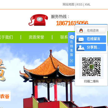
网站地图
|
RSS
|
XML
18671615056
在线咨询
关于我们
资质荣誉
联系我们
在线留言
在
线
分享到...
客
服
扫描二维码