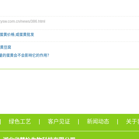
sw.com.cn/news/386.html
蛋黄价格
,
咸蛋黄批发
蛋黄豆腐
量的蛋黄会不会影响它的作用？
绿色工艺
客户见证
新闻动态
关于