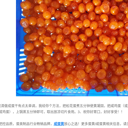
蛋清做成蛋干有点太单调，我给你个方法，把松花蛋煮五分钟使黄凝固，把咸鸡蛋（
咸鸡蛋），上锅蒸五分钟即可，取出放凉切片食用。3、祝你好胃口，好好享受！！
把控品质，蛋类制品行业畅销品牌，
咸蛋黄
放心之选！更多蛋黄/咸蛋黄相关信息，请