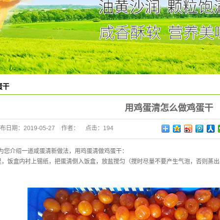
蛋干
用鸡蛋清怎么做鸡蛋干
布日期：
2019-05-27
作者：
点击：
194
为您介绍一道咸蛋清新做法，用鸡蛋清做鸡蛋干：
里，饭盒内衬上锡纸，把蛋清倒入饭盒，放盐搅匀（搅时尽量不要产生气泡，否则蒸