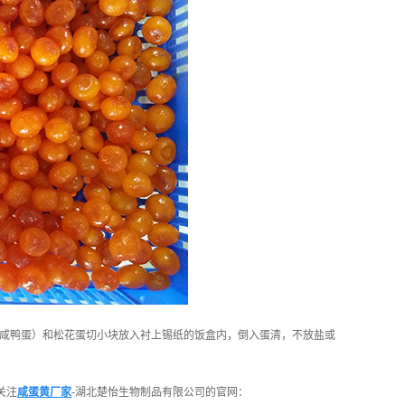
或咸鸭蛋）和松花蛋切小块放入衬上锡纸的饭盒内，倒入蛋清，不放盐或
关注
咸蛋黄厂家
-湖北楚怡生物制品有限公司的官网：