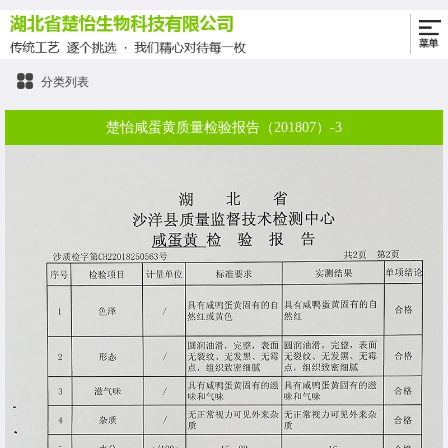
分类列表
楚怡咸蛋黄质量检验报告（201807）-3